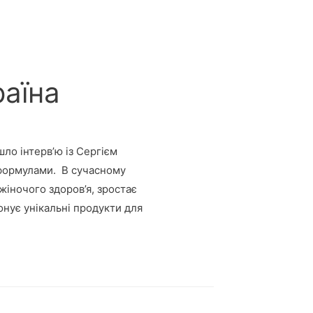
раїна
ло інтерв’ю із Сергієм
 формулами. В сучасному
жіночого здоров’я, зростає
онує унікальні продукти для