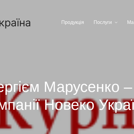
країна
Продукцiя
Послуги
Ма
Сергієм Марусенко 
мпанії Новеко Укра