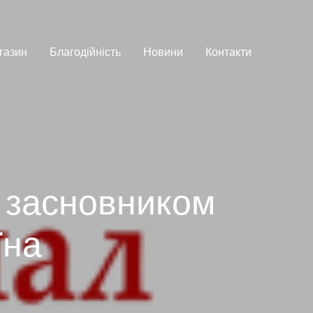
газин
Благодійність
Новини
Контакти
– засновником
їна