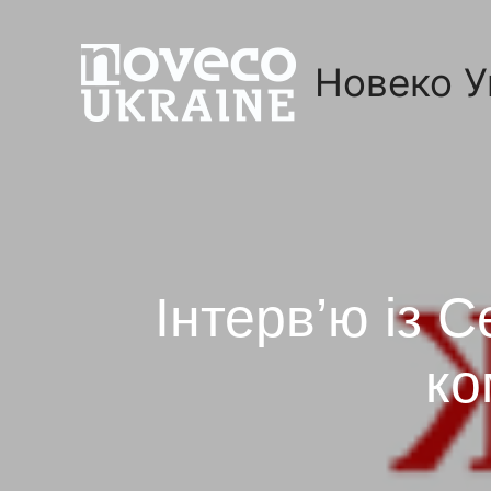
Новеко У
Інтерв’ю із 
ко