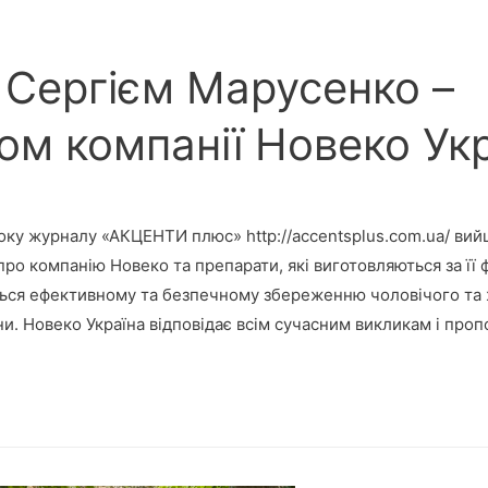
з Сергієм Марусенко –
ом компанії Новеко Ук
ку журналу «АКЦЕНТИ плюс» http://accentsplus.com.ua/ вийш
ро компанію Новеко та препарати, які виготовляються за її
ється ефективному та безпечному збереженню чоловічого та 
ни. Новеко Україна відповідає всім сучасним викликам і проп