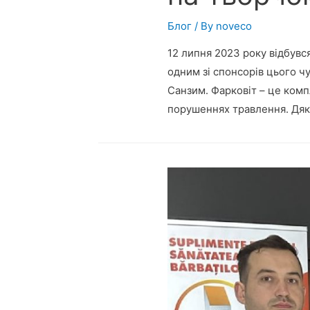
Блог
/ By
noveco
12 липня 2023 року відбувс
одним зі спонсорів цього чу
Санзим. Фарковіт – це комп
порушеннях травлення. Дяку