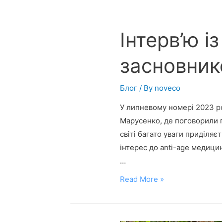
Інтерв’ю і
засновник
Блог
/ By
noveco
У липневому номері 2023 ро
Марусенко, де поговорили п
світі багато уваги приділя
інтерес до anti-age медици
…
Read More »
Інтерв’ю
із
Сергієм