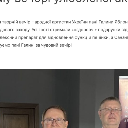
я творчій вечір Народної артистки України пані Галини Яблон
дового заходу. Усі гості отримали «оздоровчі» подарунки від
лексний препарат для відновлення функцій печінки, а Санзи
ємо пані Галині за чудовий вечір!