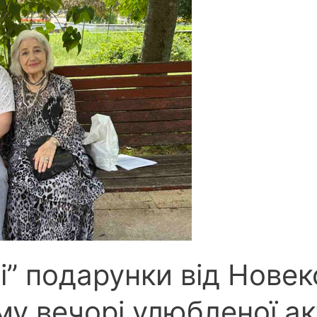
і” подарунки від Новек
му вечорі улюбленої а