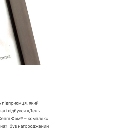
ь підприємця, який
латі відбувся «День
 Хеппі Фем® – комплекс
їна», був нагороджений