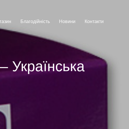
газин
Благодійність
Новини
Контакти
– Українська