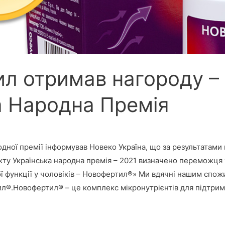
л отримав нагороду –
а Народна Премія
одної премії інформував Новеко Україна, що за результатам
ту Українська народна премія – 2021 визначено переможця у
 функції у чоловіків – Новофертил®» Ми вдячні нашим спож
л®.Новофертил® – це комплекс мікронутрієнтів для підтримк