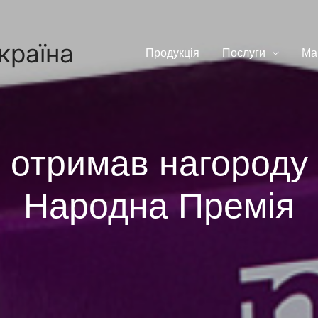
країна
Продукцiя
Послуги
Ма
отримав нагороду 
Народна Премія