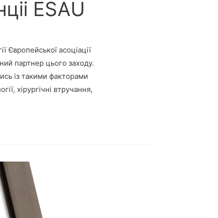
нціі ESAU
ії Європейської асоціації
сний партнер цього заходу.
тись із такими факторами
ії, хірургічні втручання,