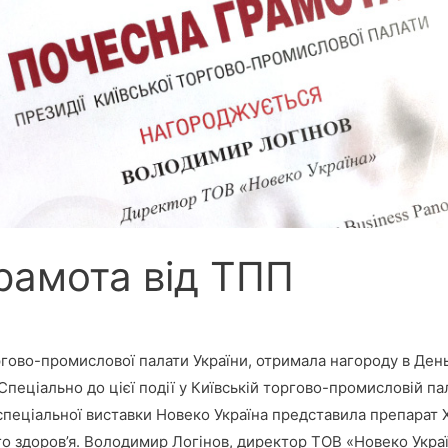
рамота від ТПП
ргово-промислової палати України, отримала нагороду в Ден
пеціально до цієї події у Київській торгово-промисловій па
 спеціальної виставки Новеко Україна представила препарат
го здоров’я. Володимир Логінов, директор ТОВ «Новеко Укра