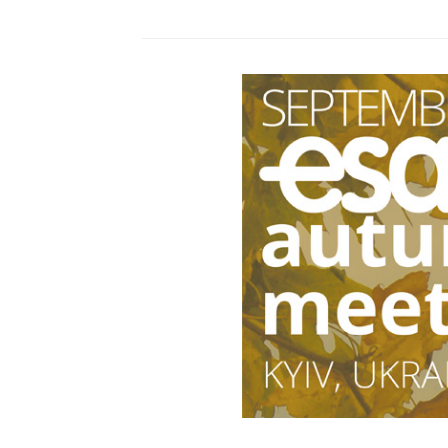
отримав
нагороду
–
Українська
Народна
Премія