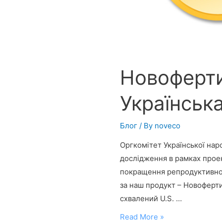
Новоферти
Українськ
Блог
/ By
noveco
Оргкомітет Української нар
дослідження в рамках проек
покращення репродуктивної
за наш продукт – Новоферти
схвалений U.S. …
Новофертил
Read More »