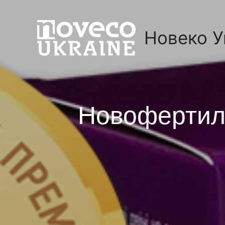
Новеко У
Новофертил 