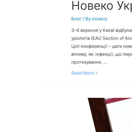
Новеко Ук
Блог
/ By
noveco
3-4 вересня у Києві відбула
урологів (EAU Section of An
Цілі конференції – дати но
впливу, як: інфекції, що пе
протезування, …
Новеко
Read More »
Україна
партнер
конференціі
ESAU