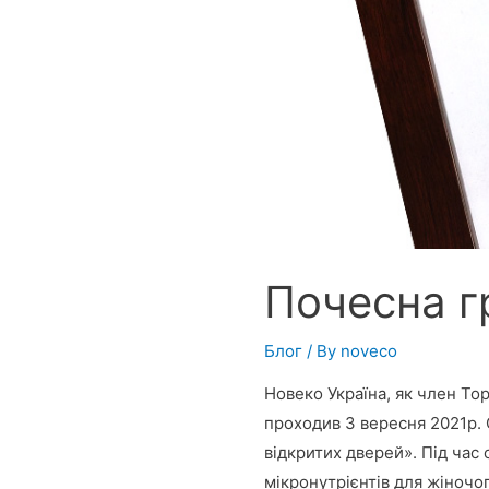
Почесна г
Блог
/ By
noveco
Новеко Україна, як член То
проходив 3 вересня 2021р. С
відкритих дверей». Під час
мікронутрієнтів для жіночо