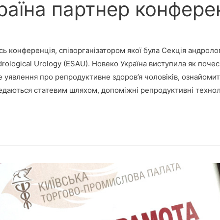
раїна партнер конфере
сь конференція, співорганізатором якої була Секція андролог
drological Urology (ESAU). Новеко Україна виступила як поче
ве уявлення про репродуктивне здоров’я чоловіків, ознайоми
редаються статевим шляхом, допоміжні репродуктивні технолог